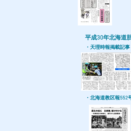
平成30年北海道
・​天理時報掲載記事
・​北海道教区報55