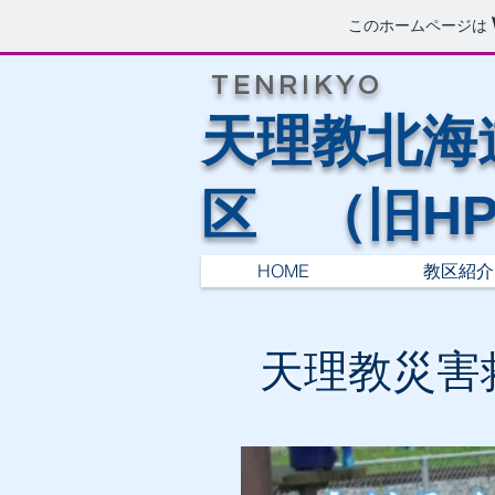
このホームページは
TENRIKYO
​天理教北海
区 （旧H
HOME
教区紹介
​天理教災