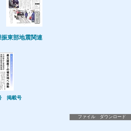
胆振東部地震関連
2号 掲載号
ファイル ダウンロード