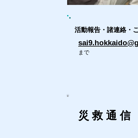
活動報告・諸連絡・
sai9.hokkaido@
まで
災 救 通 信