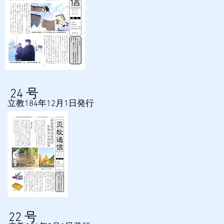
24
号
​立教184年12月1日発行
22
号